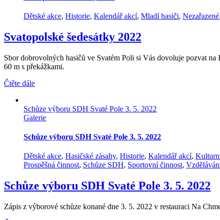
Dětské akce
,
Historie
,
Kalendář akcí
,
Mladí hasiči
,
Nezařazené
Svatopolské šedesátky 2022
Sbor dobrovolných hasičů ve Svatém Poli si Vás dovoluje pozvat na I. r
60 m s překážkami.
Čtěte dále
Schůze výboru SDH Svaté Pole 3. 5. 2022
Galerie
Schůze výboru SDH Svaté Pole 3. 5. 2022
Dětské akce
,
Hasičské zásahy
,
Historie
,
Kalendář akcí
,
Kulturn
Prospěšná činnost
,
Schůze SDH
,
Sportovní činnost
,
Vzděláván
Schůze výboru SDH Svaté Pole 3. 5. 2022
Zápis z výborové schůze konané dne 3. 5. 2022 v restauraci Na Chme