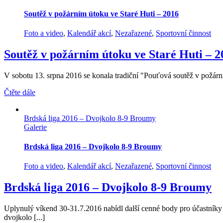
Soutěž v požárním útoku ve Staré Huti – 2016
Foto a video
,
Kalendář akcí
,
Nezařazené
,
Sportovní činnost
Soutěž v požárním útoku ve Staré Huti – 2
V sobotu 13. srpna 2016 se konala tradiční "Pouťová soutěž v požárním
Čtěte dále
Brdská liga 2016 – Dvojkolo 8-9 Broumy
Galerie
Brdská liga 2016 – Dvojkolo 8-9 Broumy
Foto a video
,
Kalendář akcí
,
Nezařazené
,
Sportovní činnost
Brdská liga 2016 – Dvojkolo 8-9 Broumy
Uplynulý víkend 30-31.7.2016 nabídl další cenné body pro účastníky 
dvojkolo [...]