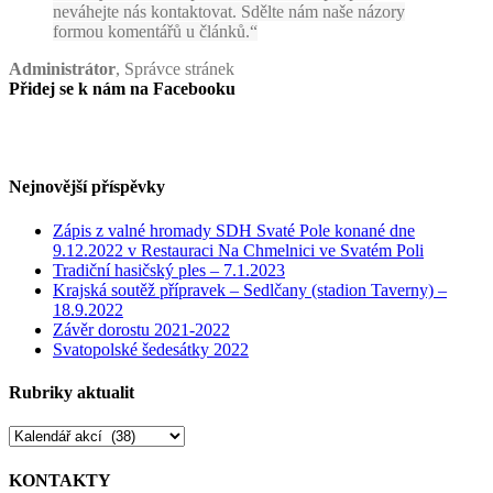
neváhejte nás kontaktovat. Sdělte nám naše názory
formou komentářů u článků.
Administrátor
,
Správce stránek
Přidej se k nám na Facebooku
Nejnovější příspěvky
Zápis z valné hromady SDH Svaté Pole konané dne
9.12.2022 v Restauraci Na Chmelnici ve Svatém Poli
Tradiční hasičský ples – 7.1.2023
Krajská soutěž přípravek – Sedlčany (stadion Taverny) –
18.9.2022
Závěr dorostu 2021-2022
Svatopolské šedesátky 2022
Rubriky aktualit
Rubriky
aktualit
KONTAKTY