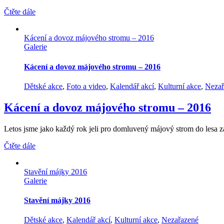
Čtěte dále
Kácení a dovoz májového stromu – 2016
Galerie
Kácení a dovoz májového stromu – 2016
Dětské akce
,
Foto a video
,
Kalendář akcí
,
Kulturní akce
,
Nezař
Kácení a dovoz májového stromu – 2016
Letos jsme jako každý rok jeli pro domluvený májový strom do lesa za
Čtěte dále
Stavění májky 2016
Galerie
Stavění májky 2016
Dětské akce
,
Kalendář akcí
,
Kulturní akce
,
Nezařazené