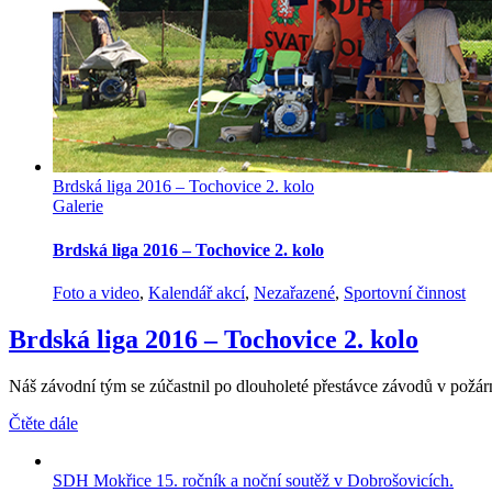
Brdská liga 2016 – Tochovice 2. kolo
Galerie
Brdská liga 2016 – Tochovice 2. kolo
Foto a video
,
Kalendář akcí
,
Nezařazené
,
Sportovní činnost
Brdská liga 2016 – Tochovice 2. kolo
Náš závodní tým se zúčastnil po dlouholeté přestávce závodů v požární
Čtěte dále
SDH Mokřice 15. ročník a noční soutěž v Dobrošovicích.