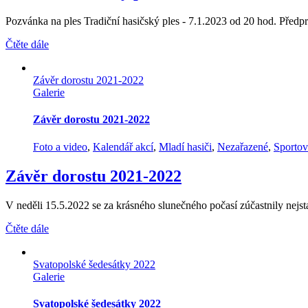
Pozvánka na ples Tradiční hasičský ples - 7.1.2023 od 20 hod. Předpro
Čtěte dále
Závěr dorostu 2021-2022
Galerie
Závěr dorostu 2021-2022
Foto a video
,
Kalendář akcí
,
Mladí hasiči
,
Nezařazené
,
Sportov
Závěr dorostu 2021-2022
V neděli 15.5.2022 se za krásného slunečného počasí zúčastnily nejst
Čtěte dále
Svatopolské šedesátky 2022
Galerie
Svatopolské šedesátky 2022