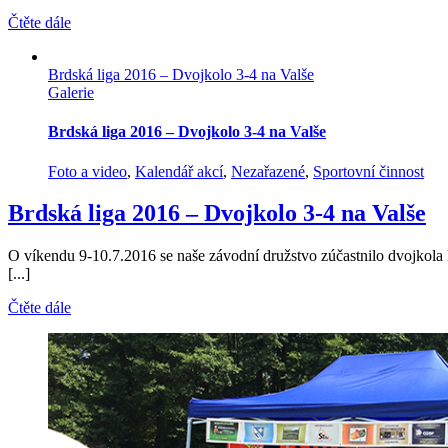
Čtěte dále
Brdská liga 2016 – Dvojkolo 3-4 na Valše
Galerie
Brdská liga 2016 – Dvojkolo 3-4 na Valše
Foto a video
,
Kalendář akcí
,
Nezařazené
,
Sportovní činnost
Brdská liga 2016 – Dvojkolo 3-4 na Valše
O víkendu 9-10.7.2016 se naše závodní družstvo zúčastnilo dvojkola 
[...]
Čtěte dále