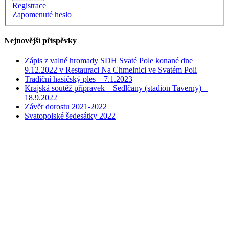
Registrace
Zapomenuté heslo
Nejnovější příspěvky
Zápis z valné hromady SDH Svaté Pole konané dne
9.12.2022 v Restauraci Na Chmelnici ve Svatém Poli
Tradiční hasičský ples – 7.1.2023
Krajská soutěž přípravek – Sedlčany (stadion Taverny) –
18.9.2022
Závěr dorostu 2021-2022
Svatopolské šedesátky 2022
Přejít
nahoru