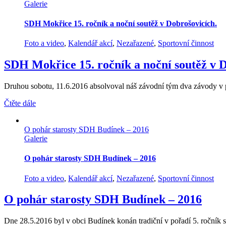
Galerie
SDH Mokřice 15. ročník a noční soutěž v Dobrošovicích.
Foto a video
,
Kalendář akcí
,
Nezařazené
,
Sportovní činnost
SDH Mokřice 15. ročník a noční soutěž v D
Druhou sobotu, 11.6.2016 absolvoval náš závodní tým dva závody v p
Čtěte dále
O pohár starosty SDH Budínek – 2016
Galerie
O pohár starosty SDH Budínek – 2016
Foto a video
,
Kalendář akcí
,
Nezařazené
,
Sportovní činnost
O pohár starosty SDH Budínek – 2016
Dne 28.5.2016 byl v obci Budínek konán tradiční v pořadí 5. ročník s