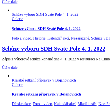
Čtěte dále
Schůze výboru SDH Svaté Pole 4. 1. 2022
Galerie
Schůze výboru SDH Svaté Pole 4. 1. 2022
Foto a video
,
Historie
,
Kalendář akcí
,
Nezařazené
,
Schůze SD
Schůze výboru SDH Svaté Pole 4. 1. 2022
Zápis z výborové schůze konané dne 4. 1. 2022 v restauraci Na Chme
Čtěte dále
Krajské setkání přípravek v Bojanovicích
Galerie
Krajské setkání přípravek v Bojanovicích
Dětské akce
,
Foto a video
,
Kalendář akcí
,
Mladí hasiči
,
Nezařa