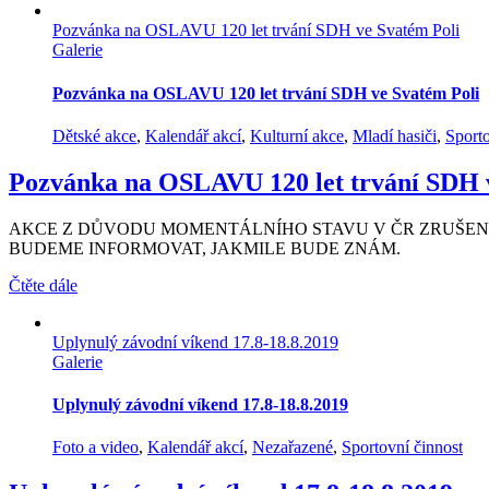
Pozvánka na OSLAVU 120 let trvání SDH ve Svatém Poli
Galerie
Pozvánka na OSLAVU 120 let trvání SDH ve Svatém Poli
Dětské akce
,
Kalendář akcí
,
Kulturní akce
,
Mladí hasiči
,
Sporto
Pozvánka na OSLAVU 120 let trvání SDH v
AKCE Z DŮVODU MOMENTÁLNÍHO STAVU V ČR ZRUŠEN
BUDEME INFORMOVAT, JAKMILE BUDE ZNÁM.
Čtěte dále
Uplynulý závodní víkend 17.8-18.8.2019
Galerie
Uplynulý závodní víkend 17.8-18.8.2019
Foto a video
,
Kalendář akcí
,
Nezařazené
,
Sportovní činnost