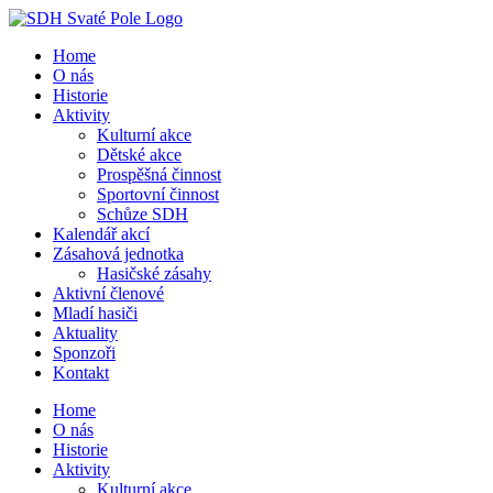
Přeskočit
na
Home
obsah
O nás
Historie
Aktivity
Kulturní akce
Dětské akce
Prospěšná činnost
Sportovní činnost
Schůze SDH
Kalendář akcí
Zásahová jednotka
Hasičské zásahy
Aktivní členové
Mladí hasiči
Aktuality
Sponzoři
Kontakt
Home
O nás
Historie
Aktivity
Kulturní akce