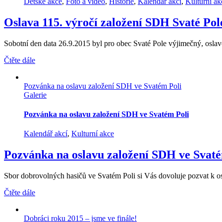
Dětské akce
,
Foto a video
,
Historie
,
Kalendář akcí
,
Kulturní ak
Oslava 115. výročí založení SDH Svaté Pol
Sobotní den data 26.9.2015 byl pro obec Svaté Pole výjimečný, oslavov
Čtěte dále
Pozvánka na oslavu založení SDH ve Svatém Poli
Galerie
Pozvánka na oslavu založení SDH ve Svatém Poli
Kalendář akcí
,
Kulturní akce
Pozvánka na oslavu založení SDH ve Svaté
Sbor dobrovolných hasičů ve Svatém Poli si Vás dovoluje pozvat k osl
Čtěte dále
Dobráci roku 2015 – jsme ve finále!