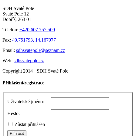
SDH Svaté Pole
Svaté Pole 12
Dobříš, 263 01
Telefon:
+420 607 757 509
Fax:
49.751793, 14.167977
Email:
sdhsvatepole@seznam.cz
Web:
sdhsvatepole.cz
Copyright 2014+ SDH Svaté Pole
Toggle
Přihlášení/registrace
Sliding
Bar
Area
Uživatelské jméno:
Heslo:
Zůstat přihlášen
Přihlásit