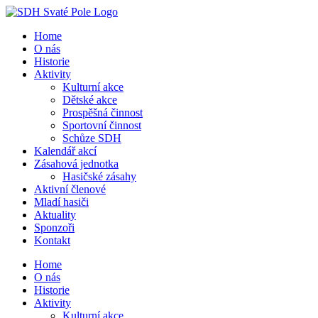
Přeskočit
na
Home
obsah
O nás
Historie
Aktivity
Kulturní akce
Dětské akce
Prospěšná činnost
Sportovní činnost
Schůze SDH
Kalendář akcí
Zásahová jednotka
Hasičské zásahy
Aktivní členové
Mladí hasiči
Aktuality
Sponzoři
Kontakt
Home
O nás
Historie
Aktivity
Kulturní akce