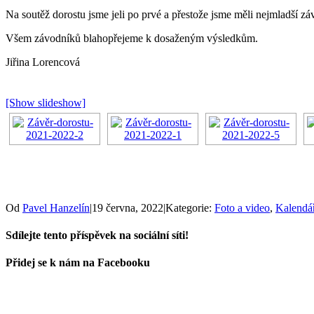
Na soutěž dorostu jsme jeli po prvé a přestože jsme měli nejmladší zá
Všem závodníků blahopřejeme k dosaženým výsledkům.
Jiřina Lorencová
[Show slideshow]
Od
Pavel Hanzelín
|
19 června, 2022
|
Kategorie:
Foto a video
,
Kalendář
Sdílejte tento příspěvek na sociální síti!
Facebook
WhatsApp
Vk
E-
Přidej se k nám na Facebooku
mail