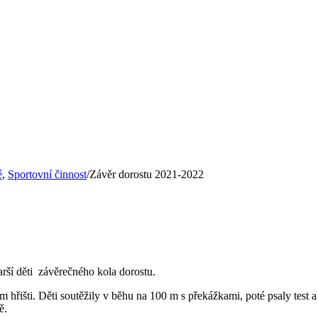
é
,
Sportovní činnost
/
Závěr dorostu 2021-2022
arší děti závěrečného kola dorostu.
řišti. Děti soutěžily v běhu na 100 m s překážkami, poté psaly test a 
ě.