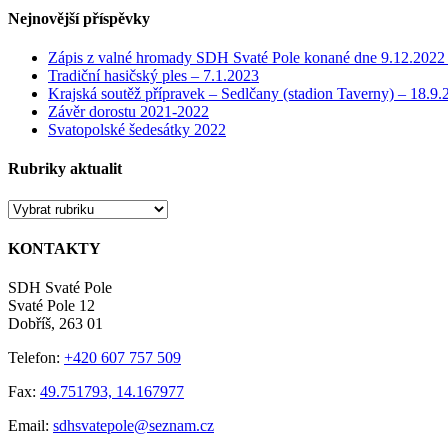
Nejnovější příspěvky
Zápis z valné hromady SDH Svaté Pole konané dne 9.12.2022 
Tradiční hasičský ples – 7.1.2023
Krajská soutěž přípravek – Sedlčany (stadion Taverny) – 18.9.
Závěr dorostu 2021-2022
Svatopolské šedesátky 2022
Rubriky aktualit
Rubriky
aktualit
KONTAKTY
SDH Svaté Pole
Svaté Pole 12
Dobříš, 263 01
Telefon:
+420 607 757 509
Fax:
49.751793, 14.167977
Email:
sdhsvatepole@seznam.cz