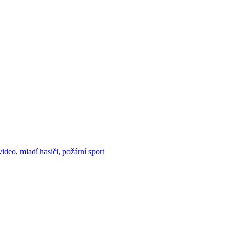
video
,
mladí hasiči
,
požární sport
|