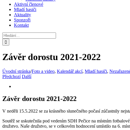
Aktivní členové
Mladí hasiči
Aktuality
Sponzoři
Kontakt
Hledat:
Závěr dorostu 2021-2022
Úvodní stránka
/
Foto a video
,
Kalendář akcí
,
Mladí hasiči
,
Nezařazen
Předchozí
Další
Závěr dorostu 2021-2022
V neděli 15.5.2022 se za krásného slunečného počasí zúčastnily nejst
Soutěž se uskutečnila pod vedením SDH Pečice na místním fotbalovém h
družstvo. Naše družstvo, se v celkovém hodnocení umístilo na 6. míst