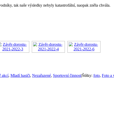
vodníky, tak naše výsledky nebyly katastrofální, naopak zněla chvála.
 akcí
,
Mladí hasiči
,
Nezařazené
,
Sportovní činnost
|
Štítky:
foto
,
Foto a 