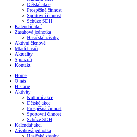
Dětské akce
Prospěšná činnost
Sportovní činnost
Schůze SDH
Kalendář akcí
Zásahová jednotka
Hasičské zásahy
Aktivní členové
Mladí hasiči
Aktuality
Sponzoři
Kontakt
Home
O nás
Historie
Aktivity
Kulturní akce
Dětské akce
Prospěšná činnost
Sportovní činnost
Schůze SDH
Kalendář akcí
Zásahová jednotka
Hasičské zásahy