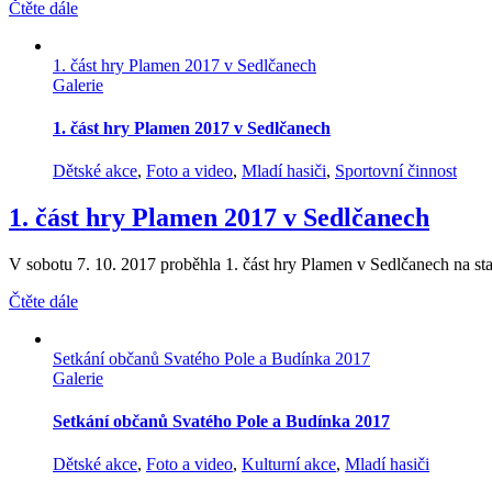
Čtěte dále
1. část hry Plamen 2017 v Sedlčanech
Galerie
1. část hry Plamen 2017 v Sedlčanech
Dětské akce
,
Foto a video
,
Mladí hasiči
,
Sportovní činnost
1. část hry Plamen 2017 v Sedlčanech
V sobotu 7. 10. 2017 proběhla 1. část hry Plamen v Sedlčanech na stad
Čtěte dále
Setkání občanů Svatého Pole a Budínka 2017
Galerie
Setkání občanů Svatého Pole a Budínka 2017
Dětské akce
,
Foto a video
,
Kulturní akce
,
Mladí hasiči