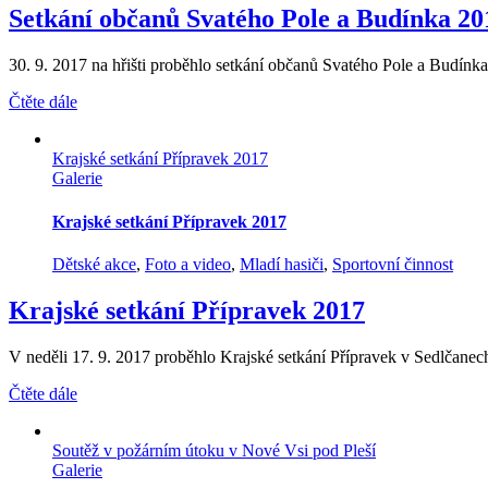
Setkání občanů Svatého Pole a Budínka 20
30. 9. 2017 na hřišti proběhlo setkání občanů Svatého Pole a Budínka, 
Čtěte dále
Krajské setkání Přípravek 2017
Galerie
Krajské setkání Přípravek 2017
Dětské akce
,
Foto a video
,
Mladí hasiči
,
Sportovní činnost
Krajské setkání Přípravek 2017
V neděli 17. 9. 2017 proběhlo Krajské setkání Přípravek v Sedlčanech. T
Čtěte dále
Soutěž v požárním útoku v Nové Vsi pod Pleší
Galerie