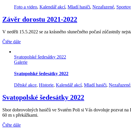
Foto a video
,
Kalendář akcí
,
Mladí hasiči
,
Nezařazené
,
Sportov
Závěr dorostu 2021-2022
V neděli 15.5.2022 se za krásného slunečného počasí zúčastnily nejst
Čtěte dále
Svatopolské šedesátky 2022
Galerie
Svatopolské šedesátky 2022
Dětské akce
,
Historie
,
Kalendář akcí
,
Mladí hasiči
,
Nezařazené
Svatopolské šedesátky 2022
Sbor dobrovolných hasičů ve Svatém Poli si Vás dovoluje pozvat na I. r
60 m s překážkami.
Čtěte dále