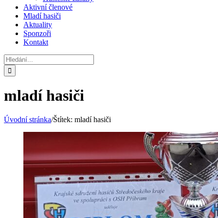
Aktivní členové
Mladí hasiči
Aktuality
Sponzoři
Kontakt
Hledat:
mladí hasiči
Úvodní stránka
/
Štítek:
mladí hasiči