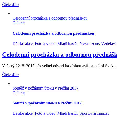
Čtěte dále
Celodenní procházka a odbornou přednáškou
Galerie
Celodenní procházka a odbornou přednáškou
Dětské akce
,
Foto a video
,
Mladí hasiči
,
Nezařazené
,
Vzdělává
Celodenní procházka a odbornou přednáš
V úterý 22. 8. 2017 nás velitel odvezl hasičskou avií na polesí Sv.Ann
Čtěte dále
Soutěž v požárním útoku v Nečíni 2017
Galerie
Soutěž v požárním útoku v Nečíni 2017
Dětské akce
,
Foto a video
,
Mladí hasiči
,
Sportovní činnost