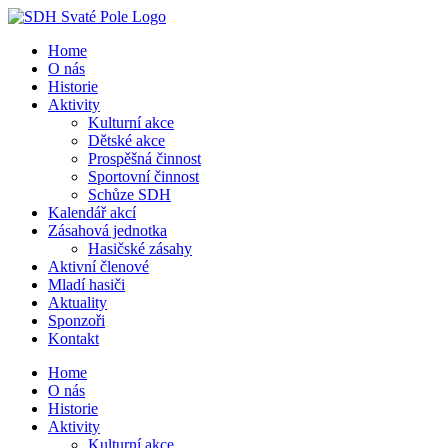
Přeskočit
na
Home
obsah
O nás
Historie
Aktivity
Kulturní akce
Dětské akce
Prospěšná činnost
Sportovní činnost
Schůze SDH
Kalendář akcí
Zásahová jednotka
Hasičské zásahy
Aktivní členové
Mladí hasiči
Aktuality
Sponzoři
Kontakt
Home
O nás
Historie
Aktivity
Kulturní akce