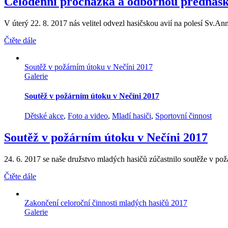
Celodenní procházka a odbornou přednáš
V úterý 22. 8. 2017 nás velitel odvezl hasičskou avií na polesí Sv.Ann
Čtěte dále
Soutěž v požárním útoku v Nečíni 2017
Galerie
Soutěž v požárním útoku v Nečíni 2017
Dětské akce
,
Foto a video
,
Mladí hasiči
,
Sportovní činnost
Soutěž v požárním útoku v Nečíni 2017
24. 6. 2017 se naše družstvo mladých hasičů zúčastnilo soutěže v požá
Čtěte dále
Zakončení celoroční činnosti mladých hasičů 2017
Galerie