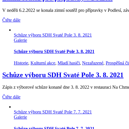
V neděli 6.2.2022 se konala zimní soutěž pro přípravky v Podlesí, závo
Čtěte dále
Schůze výboru SDH Svaté Pole 3. 8. 2021
Galerie
Schůze výboru SDH Svaté Pole 3. 8. 2021
Historie
,
Kulturní akce
,
Mladí hasiči
,
Nezařazené
,
Prospěšná či
Schůze výboru SDH Svaté Pole 3. 8. 2021
Zápis z výborové schůze konané dne 3. 8. 2022 v restauraci Na Chme
Čtěte dále
Schůze výboru SDH Svaté Pole 7. 7. 2021
Galerie
Schůze výboru SDH Svaté Pole 7. 7. 2021