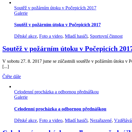
Soutěž v požárním útoku v Počepicích 2017
Galerie
Soutěž v požárním útoku v Počepicích 2017
Dětské akce
,
Foto a video
,
Mladí hasiči
,
Sportovní činnost
Soutěž v požárním útoku v Počepicích 201
V sobotu 27. 8. 2017 jsme se zúčastnili soutěže v požárním útoku v
[...]
Čtěte dále
Celodenní procházka a odbornou přednáškou
Galerie
Celodenní procházka a odbornou přednáškou
Dětské akce
,
Foto a video
,
Mladí hasiči
,
Nezařazené
,
Vzdělává