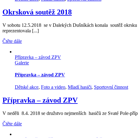
Okrsková soutěž 2018
V sobotu 12.5.2018 se v Dalekých Dušníkách konala soutěž okrsku
reprezentovala [...]
Čtěte dále
Přípravka – závod ZPV
Galerie
Přípravka – závod ZPV
Dětské akce
,
Foto a video
,
Mladí hasiči
,
Sportovní činnost
Přípravka – závod ZPV
V neděli 8.4. 2018 se družstvo nejmenších hasičů ze Svaté Pole-přípr
Čtěte dále