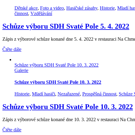
Dětské akce
,
Foto a video
,
Hasičské zásahy
,
Historie
,
Mladí has
činnost
,
Vzdělávání
Schůze výboru SDH Svaté Pole 5. 4. 2022
Zápis z výborové schůze konané dne 5. 4. 2022 v restauraci Na Chme
Čtěte dále
Schůze výboru SDH Svaté Pole 10. 3. 2022
Galerie
Schůze výboru SDH Svaté Pole 10. 3. 2022
Historie
,
Mladí hasiči
,
Nezařazené
,
Prospěšná činnost
,
Schůze
Schůze výboru SDH Svaté Pole 10. 3. 2022
Zápis z výborové schůze konané dne 10. 3. 2022 v restauraci Na Chm
Čtěte dále