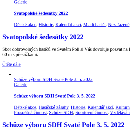
Galerie
Svatopolské šedesátky 2022
Dětské akce
,
Historie
,
Kalendář akcí
,
Mladí hasiči
,
Nezařazené
Svatopolské šedesátky 2022
Sbor dobrovolných hasičů ve Svatém Poli si Vás dovoluje pozvat na I. r
60 m s překážkami.
Čtěte dále
Schůze výboru SDH Svaté Pole 3. 5. 2022
Galerie
Schůze výboru SDH Svaté Pole 3. 5. 2022
Dětské akce
,
Hasičské zásahy
,
Historie
,
Kalendář akcí
,
Kulturn
Prospěšná činnost
,
Schůze SDH
,
Sportovní činnost
,
Vzděláván
Schůze výboru SDH Svaté Pole 3. 5. 2022