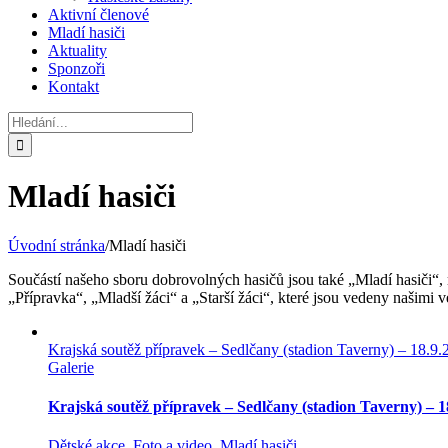
Aktivní členové
Mladí hasiči
Aktuality
Sponzoři
Kontakt
Hledat:
Mladí hasiči
Úvodní stránka
/
Mladí hasiči
Součástí našeho sboru dobrovolných hasičů jsou také „Mladí hasiči“
„Přípravka“, „Mladší žáci“ a „Starší žáci“, které jsou vedeny našimi
Krajská soutěž přípravek – Sedlčany (stadion Taverny) – 18.9.
Galerie
Krajská soutěž přípravek – Sedlčany (stadion Taverny) – 1
Dětské akce
,
Foto a video
,
Mladí hasiči