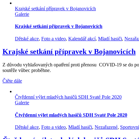
Krajské setkání přípravek v Bojanovicích
Galerie
Krajské setkání přípravek v Bojanovicích
Dětské akce
,
Foto a video
,
Kalendář akcí
,
Mladí hasiči
,
Nezařa
Krajské setkání přípravek v Bojanovicích
Z důvodu vyhlašovaných opatření proti přenosu COVID-19 se do po
soutěže vůbec proběhne.
Čtěte dále
Čtyřdenní výlet mladých hasičů SDH Svaté Pole 2020
Galerie
Čtyřdenní výlet mladých hasičů SDH Svaté Pole 2020
Dětské akce
,
Foto a video
,
Mladí hasiči
,
Nezařazené
,
Sportovní