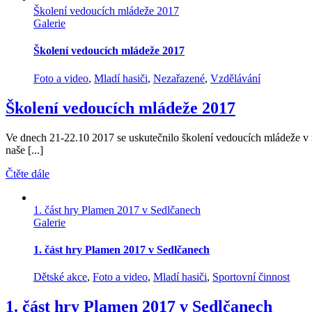
Školení vedoucích mládeže 2017
Galerie
Školení vedoucích mládeže 2017
Foto a video
,
Mladí hasiči
,
Nezařazené
,
Vzdělávání
Školení vedoucích mládeže 2017
Ve dnech 21-22.10 2017 se uskutečnilo školení vedoucích mládeže v 
naše [...]
Čtěte dále
1. část hry Plamen 2017 v Sedlčanech
Galerie
1. část hry Plamen 2017 v Sedlčanech
Dětské akce
,
Foto a video
,
Mladí hasiči
,
Sportovní činnost
1. část hry Plamen 2017 v Sedlčanech