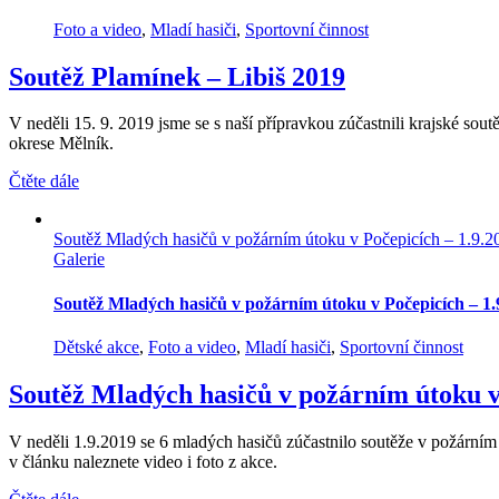
Foto a video
,
Mladí hasiči
,
Sportovní činnost
Soutěž Plamínek – Libiš 2019
V neděli 15. 9. 2019 jsme se s naší přípravkou zúčastnili krajské sout
okrese Mělník.
Čtěte dále
Soutěž Mladých hasičů v požárním útoku v Počepicích – 1.9.2
Galerie
Soutěž Mladých hasičů v požárním útoku v Počepicích – 1.
Dětské akce
,
Foto a video
,
Mladí hasiči
,
Sportovní činnost
Soutěž Mladých hasičů v požárním útoku v
V neděli 1.9.2019 se 6 mladých hasičů zúčastnilo soutěže v požárním
v článku naleznete video i foto z akce.