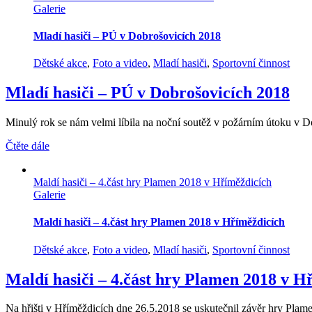
Galerie
Mladí hasiči – PÚ v Dobrošovicích 2018
Dětské akce
,
Foto a video
,
Mladí hasiči
,
Sportovní činnost
Mladí hasiči – PÚ v Dobrošovicích 2018
Minulý rok se nám velmi líbila na noční soutěž v požárním útoku v Dob
Čtěte dále
Maldí hasiči – 4.část hry Plamen 2018 v Hříměždicích
Galerie
Maldí hasiči – 4.část hry Plamen 2018 v Hříměždicích
Dětské akce
,
Foto a video
,
Mladí hasiči
,
Sportovní činnost
Maldí hasiči – 4.část hry Plamen 2018 v H
Na hřišti v Hříměždicích dne 26.5.2018 se uskutečnil závěr hry Plamen