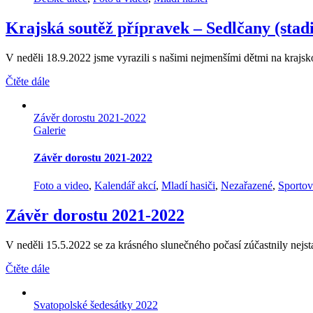
Krajská soutěž přípravek – Sedlčany (stad
V neděli 18.9.2022 jsme vyrazili s našimi nejmenšími dětmi na krajskou
Čtěte dále
Závěr dorostu 2021-2022
Galerie
Závěr dorostu 2021-2022
Foto a video
,
Kalendář akcí
,
Mladí hasiči
,
Nezařazené
,
Sportov
Závěr dorostu 2021-2022
V neděli 15.5.2022 se za krásného slunečného počasí zúčastnily nejst
Čtěte dále
Svatopolské šedesátky 2022