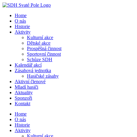
Přeskočit
na
Home
obsah
O nás
Historie
Aktivity
Kulturní akce
Dětské akce
Prospěšná činnost
Sportovní činnost
Schůze SDH
Kalendář akcí
Zásahová jednotka
Hasičské zásahy
Aktivní členové
Mladí hasiči
Aktuality
Sponzoři
Kontakt
Home
O nás
Historie
Aktivity
Kulturní akce