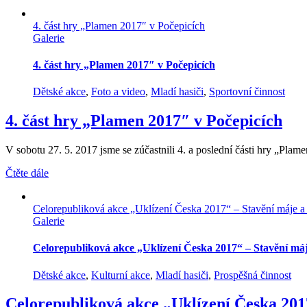
4. část hry „Plamen 2017″ v Počepicích
Galerie
4. část hry „Plamen 2017″ v Počepicích
Dětské akce
,
Foto a video
,
Mladí hasiči
,
Sportovní činnost
4. část hry „Plamen 2017″ v Počepicích
V sobotu 27. 5. 2017 jsme se zúčastnili 4. a poslední části hry „Plame
Čtěte dále
Celorepubliková akce „Uklízení Česka 2017“ – Stavění máje a 
Galerie
Celorepubliková akce „Uklízení Česka 2017“ – Stavění máj
Dětské akce
,
Kulturní akce
,
Mladí hasiči
,
Prospěšná činnost
Celorepubliková akce „Uklízení Česka 201