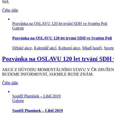
Strž.
Čtěte dále
Pozvánka na OSLAVU 120 let trvání SDH ve Svatém Poli
Galerie
Pozvánka na OSLAVU 120 let trvání SDH ve Svatém Poli
Dětské akce
,
Kalendář akcí
,
Kulturní akce
,
Mladí hasiči
,
Sporto
Pozvánka na OSLAVU 120 let trvání SDH v
AKCE Z DŮVODU MOMENTÁLNÍHO STAVU V ČR ZRUŠEN
BUDEME INFORMOVAT, JAKMILE BUDE ZNÁM.
Čtěte dále
Soutěž Plamínek – Libiš 2019
Galerie
Soutěž Plamínek – Libiš 2019