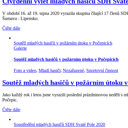
Čtyřdenní výlet mladých hasičů SDH Svaté
V období 16. až 19. srpna 2020 vyrazila skupina čítající 17 členů SD
Šumava - Lipensko.
Čtěte dále
Soutěž mladých hasičů v požárním útoku v Počepicích
Galerie
Soutěž mladých hasičů v požárním útoku v Počepicích
Foto a video
,
Mladí hasiči
,
Nezařazené
,
Sportovní činnost
Soutěž mladých hasičů v požárním útoku v
Jako každý rok i letos jsme vyrazili poslední prázdninovou neděli s m
Počepic.
Čtěte dále
Soustředění mladých hasičů SDH Svaté Pole 2020