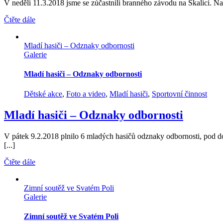
V neděli 11.3.2018 jsme se zúčastnili branného závodu na Skalici. Na s
Čtěte dále
Mladí hasiči – Odznaky odbornosti
Galerie
Mladí hasiči – Odznaky odbornosti
Dětské akce
,
Foto a video
,
Mladí hasiči
,
Sportovní činnost
Mladí hasiči – Odznaky odbornosti
V pátek 9.2.2018 plnilo 6 mladých hasičů odznaky odbornosti, pod 
[...]
Čtěte dále
Zimní soutěž ve Svatém Poli
Galerie
Zimní soutěž ve Svatém Poli