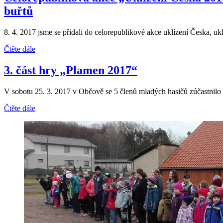
buřtů
8. 4. 2017 jsme se přidali do celorepublikové akce uklízení Česka, uklí
Čtěte dále
3. část hry „Plamen 2017“
V sobotu 25. 3. 2017 v Občově se 5 členů mladých hasičů zúčastnilo z
Čtěte dále