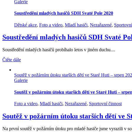
Galerie
Soustředění mladých hasičů SDH Svaté Pole 2020
Dětské akce
,
Foto a video
,
Mladí hasiči
,
Nezařazené
,
Sportovní
Soustředění mladých hasičů SDH Svaté Po
Soustředění mladých hasičů probíhalo letos v jiném duchu....
Čtěte dále
Soutěž v požárním útoku starších dětí ve Staré Huti – srpen 20
Galerie
Soutěž v požárním útoku starších dětí ve Staré Huti – srpe
Foto a video
,
Mladí hasiči
,
Nezařazené
,
Sportovní činnost
Soutěž v požárním útoku starších dětí ve S
Na první soutěž v požárním útoku pro mladé hasiče jsme vyrazili v so