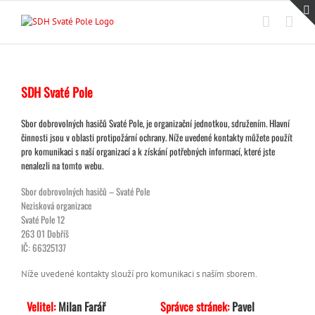
Přeskočit
na
obsah
SDH Svaté Pole
Sbor dobrovolných hasičů Svaté Pole, je organizační jednotkou, sdružením. Hlavní
činnosti jsou v oblasti protipožární ochrany. Níže uvedené kontakty můžete použít
pro komunikaci s naší organizací a k získání potřebných informací, které jste
nenalezli na tomto webu.
Sbor dobrovolných hasičů – Svaté Pole
Nezisková organizace
Svaté Pole 12
263 01 Dobříš
IČ: 66325137
Níže uvedené kontakty slouží pro komunikaci s naším sborem.
Velitel:
Milan Farář
Správce stránek:
Pavel