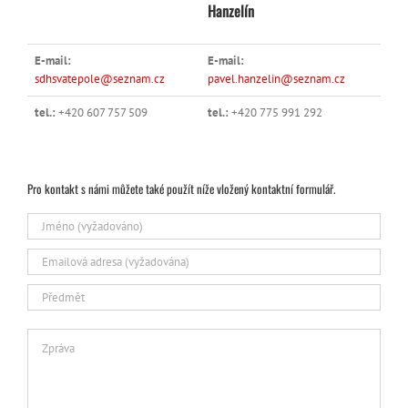
Hanzelín
E-mail:
E-mail:
sdhsvatepole@seznam.cz
pavel.hanzelin@seznam.cz
tel.:
+420 607 757 509
tel.:
+420 775 991 292
Pro kontakt s námi můžete také použít níže vložený kontaktní formulář.