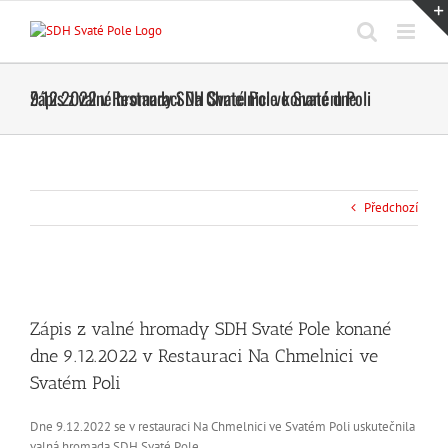
Přeskočit
na
obsah
Zápis z valné hromady SDH Svaté Pole konané dne 9.12.2022 v Restauraci Na Chmelnici ve Svatém Poli
Předchozí
Zápis z valné hromady SDH Svaté Pole konané
dne 9.12.2022 v Restauraci Na Chmelnici ve
Svatém Poli
Dne 9.12.2022 se v restauraci Na Chmelnici ve Svatém Poli uskutečnila
valná hromada SDH Svaté Pole.