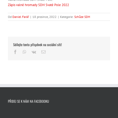
Zápis valné hromady SDH Svaté Pole 2022
Od
Daniel Farář
|
18 prosince, 2022
|
Kategorie:
Schůze SDH
Sdílejte tento příspěvek na sociální síti!
Facebook
WhatsApp
Vk
E-
mail
PŘIDEJ SE K NÁM NA FACEBOOKU