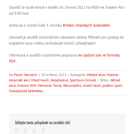
Soutěž se bude konat v neděli 26. června 2022 na hřišti ve Svatém Poli
od 9:00 hod.
Jedná se o úvodní část 3. ročníku
Brdsko-vltavských šedesátek
Zároveň je soutěž nominačním závodem okresu Příbram pro postup do
krajského kola v běhu na šedesát metrů s překážkami.
Informace k soutěži a podrobné propozice
ke stažení zde ve formátu
PDF.
Od
Pavel Hanzelín
|
29 května, 2022
|
Kategorie:
Dětské akce
,
Historie
,
Kalendář akcí
,
Mladí hasiči
,
Nezařazené
,
Sportovní činnost
|
Štítky:
dětské
akce
,
historie SDH
,
Memoriál Tondy Větrovského
,
mladí hasiči
,
požární sport
,
Svatopolské šedesátky
Sdílejte tento příspěvek na sociální síti!
Facebook
WhatsApp
Vk
E-