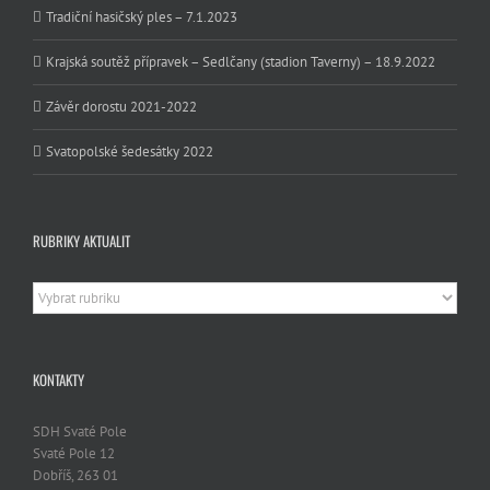
Tradiční hasičský ples – 7.1.2023
Krajská soutěž přípravek – Sedlčany (stadion Taverny) – 18.9.2022
Závěr dorostu 2021-2022
Svatopolské šedesátky 2022
RUBRIKY AKTUALIT
Rubriky
aktualit
KONTAKTY
SDH Svaté Pole
Svaté Pole 12
Dobříš, 263 01