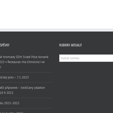
ÍSPĚVKY
RUBRIKY AKTUALIT
Rubriky
lné hromady SDH Svaté Pole konané
aktualit
022 v Restauraci Na Chmelnici ve
i
sičský ples – 7.1.2023
těž přípravek – Sedlčany (stadion
 18.9.2022
stu 2021-2022