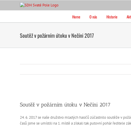
Přeskočit
na
obsah
Home
O nás
Historie
Akt
Soutěž v požárním útoku v Nečíni 2017
Soutěž v požárním útoku v Nečíni 2017
24. 6. 2017 se naše družstvo mladých hasičů zúčastnilo soutěže v požá
časů jsme se umístili na 1. místě a získali tak putovní pohár ředitele zá