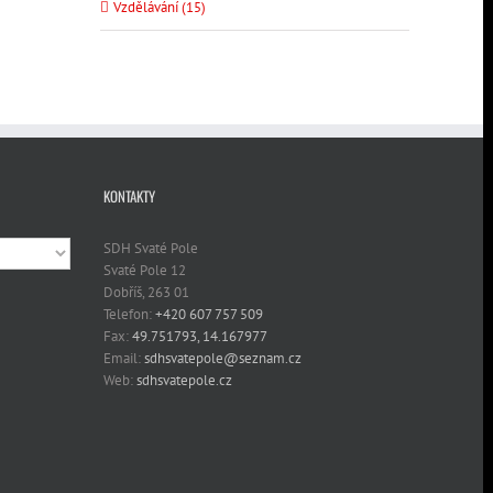
Vzdělávání (15)
KONTAKTY
SDH Svaté Pole
Svaté Pole 12
Dobříš, 263 01
Telefon:
+420 607 757 509
Fax:
49.751793, 14.167977
Email:
sdhsvatepole@seznam.cz
Web:
sdhsvatepole.cz