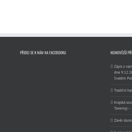
PŘIDEJ SE K NÁM NA FACEBOOKU
NEJNOVĚJŠÍ PŘ
Zápis z va
dne 9.12.2
Svatém Pol
Tradiční ha
Krajská sou
Taverny) –
Závěr doro