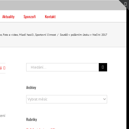
Aktuality
Sponzoři
Kontakt
ce
,
Foto a video
,
Mladí hasiči
,
Sportovní činnost
/
Soutěž v požárním útoku v Nečíni 2017
Hledat:
ší
Archivy
Archivy
tení
Rubriky