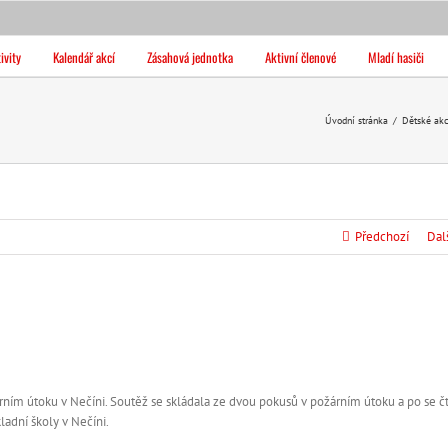
ivity
Kalendář akcí
Zásahová jednotka
Aktivní členové
Mladí hasiči
Úvodní stránka
/
Dětské ak
Předchozí
Dal
rním útoku v Nečíni. Soutěž se skládala ze dvou pokusů v požárním útoku a po se č
kladní školy v Nečíni.