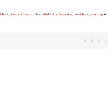
í hasiči
,
Sportovní činnost
|
Štítky:
dětské akce
,
Foto a video
,
mladí hasiči
,
požární sport
Facebook
WhatsAp
Vk