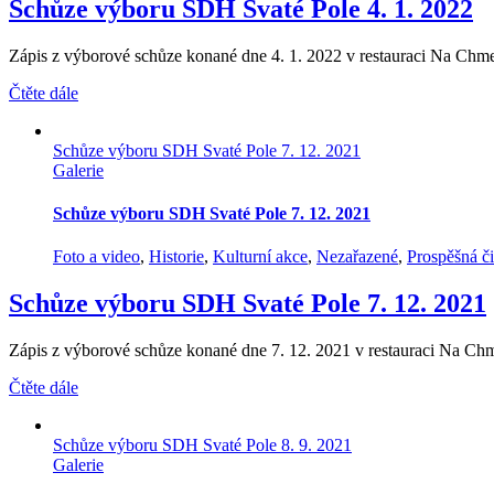
Schůze výboru SDH Svaté Pole 4. 1. 2022
Zápis z výborové schůze konané dne 4. 1. 2022 v restauraci Na Chme
Čtěte dále
Schůze výboru SDH Svaté Pole 7. 12. 2021
Galerie
Schůze výboru SDH Svaté Pole 7. 12. 2021
Foto a video
,
Historie
,
Kulturní akce
,
Nezařazené
,
Prospěšná č
Schůze výboru SDH Svaté Pole 7. 12. 2021
Zápis z výborové schůze konané dne 7. 12. 2021 v restauraci Na Chm
Čtěte dále
Schůze výboru SDH Svaté Pole 8. 9. 2021
Galerie