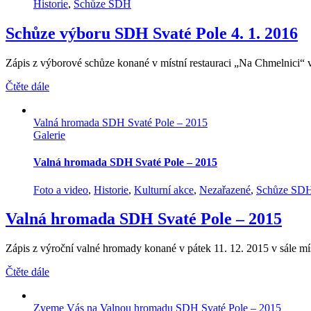
Historie
,
Schůze SDH
Schůze výboru SDH Svaté Pole 4. 1. 2016
Zápis z výborové schůze konané v místní restauraci „Na Chmelnici“ ve
Čtěte dále
Valná hromada SDH Svaté Pole – 2015
Galerie
Valná hromada SDH Svaté Pole – 2015
Foto a video
,
Historie
,
Kulturní akce
,
Nezařazené
,
Schůze SD
Valná hromada SDH Svaté Pole – 2015
Zápis z výroční valné hromady konané v pátek 11. 12. 2015 v sále míst
Čtěte dále
Zveme Vás na Valnou hromadu SDH Svaté Pole – 2015