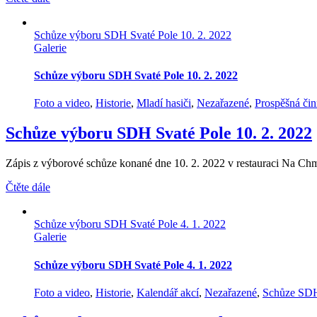
Schůze výboru SDH Svaté Pole 10. 2. 2022
Galerie
Schůze výboru SDH Svaté Pole 10. 2. 2022
Foto a video
,
Historie
,
Mladí hasiči
,
Nezařazené
,
Prospěšná čin
Schůze výboru SDH Svaté Pole 10. 2. 2022
Zápis z výborové schůze konané dne 10. 2. 2022 v restauraci Na Chm
Čtěte dále
Schůze výboru SDH Svaté Pole 4. 1. 2022
Galerie
Schůze výboru SDH Svaté Pole 4. 1. 2022
Foto a video
,
Historie
,
Kalendář akcí
,
Nezařazené
,
Schůze SD