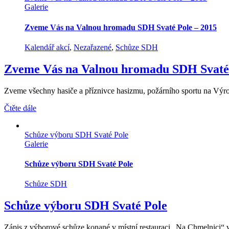
Galerie
Zveme Vás na Valnou hromadu SDH Svaté Pole – 2015
Kalendář akcí
,
Nezařazené
,
Schůze SDH
Zveme Vás na Valnou hromadu SDH Svaté 
Zveme všechny hasiče a příznivce hasizmu, požárního sportu na Výr
Čtěte dále
Schůze výboru SDH Svaté Pole
Galerie
Schůze výboru SDH Svaté Pole
Schůze SDH
Schůze výboru SDH Svaté Pole
Zápis z výborové schůze konané v místní restauraci „Na Chmelnici“ ve