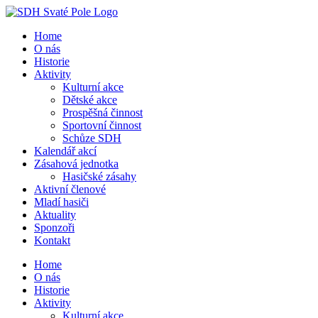
Přeskočit
na
Home
obsah
O nás
Historie
Aktivity
Kulturní akce
Dětské akce
Prospěšná činnost
Sportovní činnost
Schůze SDH
Kalendář akcí
Zásahová jednotka
Hasičské zásahy
Aktivní členové
Mladí hasiči
Aktuality
Sponzoři
Kontakt
Home
O nás
Historie
Aktivity
Kulturní akce