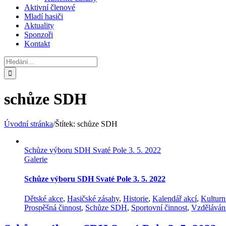
Aktivní členové
Mladí hasiči
Aktuality
Sponzoři
Kontakt
Hledat:
schůze SDH
Úvodní stránka
/
Štítek:
schůze SDH
Schůze výboru SDH Svaté Pole 3. 5. 2022
Galerie
Schůze výboru SDH Svaté Pole 3. 5. 2022
Dětské akce
,
Hasičské zásahy
,
Historie
,
Kalendář akcí
,
Kulturn
Prospěšná činnost
,
Schůze SDH
,
Sportovní činnost
,
Vzděláván