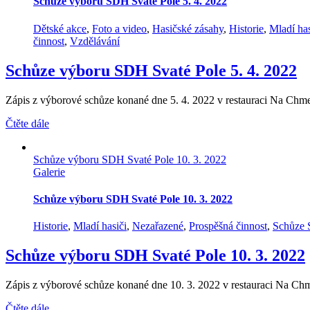
Schůze výboru SDH Svaté Pole 5. 4. 2022
Dětské akce
,
Foto a video
,
Hasičské zásahy
,
Historie
,
Mladí has
činnost
,
Vzdělávání
Schůze výboru SDH Svaté Pole 5. 4. 2022
Zápis z výborové schůze konané dne 5. 4. 2022 v restauraci Na Chme
Čtěte dále
Schůze výboru SDH Svaté Pole 10. 3. 2022
Galerie
Schůze výboru SDH Svaté Pole 10. 3. 2022
Historie
,
Mladí hasiči
,
Nezařazené
,
Prospěšná činnost
,
Schůze
Schůze výboru SDH Svaté Pole 10. 3. 2022
Zápis z výborové schůze konané dne 10. 3. 2022 v restauraci Na Chm
Čtěte dále