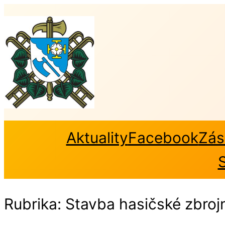
Přeskočit
na
obsah
Aktuality
Facebook
Zás
Rubrika:
Stavba hasičské zbroj