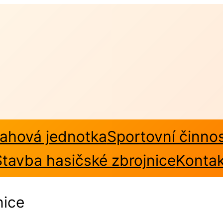
ahová jednotka
Sportovní činno
Stavba hasičské zbrojnice
Kontak
nice