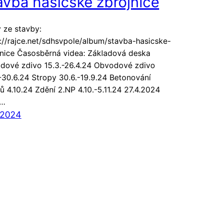
avba hasičské zbrojnice
 ze stavby:
://rajce.net/sdhsvpole/album/stavba-hasicske-
jnice Časosběrná videa: Základová deska
dové zdivo 15.3.-26.4.24 Obvodové zdivo
-30.6.24 Stropy 30.6.-19.9.24 Betonování
ů 4.10.24 Zdění 2.NP 4.10.-5.11.24 27.4.2024
í…
. 2024