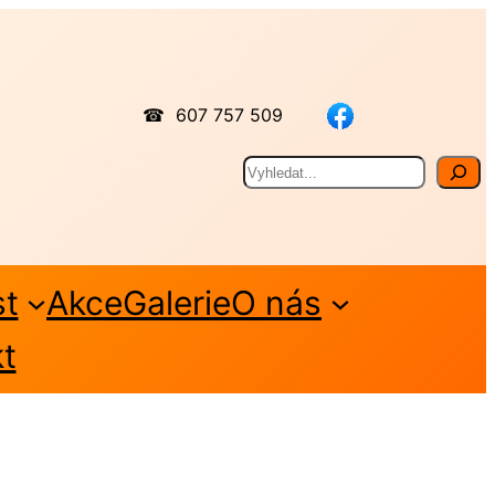
☎ 607 757 509
Hledat
st
Akce
Galerie
O nás
t