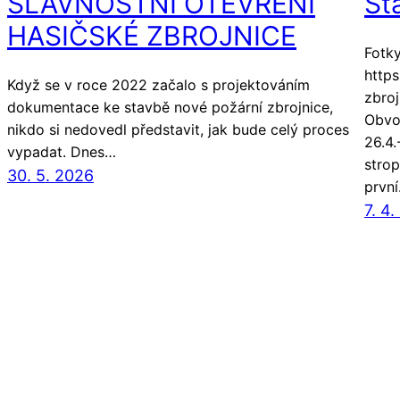
SLAVNOSTNÍ OTEVŘENÍ
St
HASIČSKÉ ZBROJNICE
Fotky
https
Když se v roce 2022 začalo s projektováním
zbro
dokumentace ke stavbě nové požární zbrojnice,
Obvo
nikdo si nedovedl představit, jak bude celý proces
26.4.
vypadat. Dnes…
strop
30. 5. 2026
prvn
7. 4