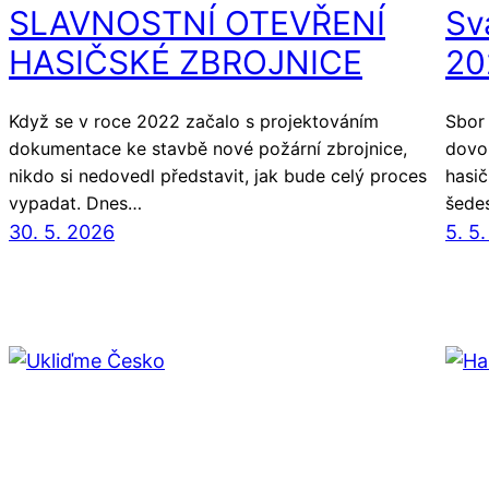
SLAVNOSTNÍ OTEVŘENÍ
Sv
HASIČSKÉ ZBROJNICE
20
Když se v roce 2022 začalo s projektováním
Sbor 
dokumentace ke stavbě nové požární zbrojnice,
dovol
nikdo si nedovedl představit, jak bude celý proces
hasi
vypadat. Dnes…
šede
30. 5. 2026
5. 5