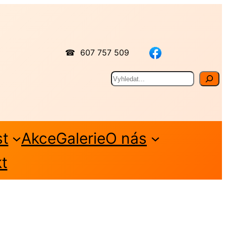
☎ 607 757 509
Hledat
st
Akce
Galerie
O nás
t