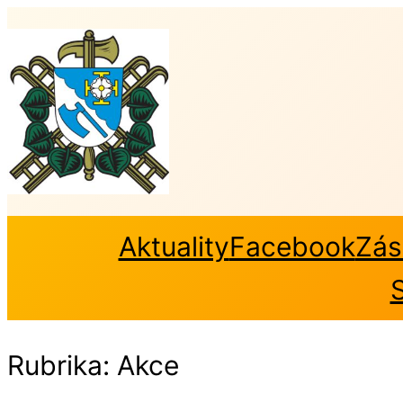
Přeskočit
na
obsah
Aktuality
Facebook
Zás
Rubrika:
Akce