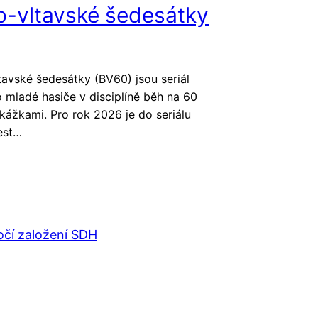
o-vltavské šedesátky
tavské šedesátky (BV60) jsou seriál
 mladé hasiče v disciplíně běh na 60
kážkami. Pro rok 2026 je do seriálu
est…