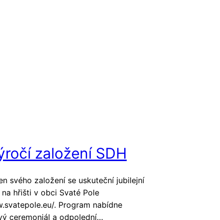
ýročí založení SDH
n svého založení se uskuteční jubilejní
 na hřišti v obci Svaté Pole
w.svatepole.eu/. Program nabídne
ý ceremoniál a odpolední…