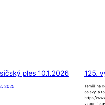
sičský ples 10.1.2026
125. v
Téměř na de
12. 2025
oslavy, a to
https://ww
vzpomínkov