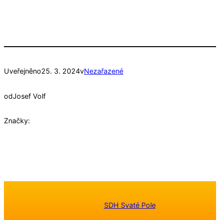
Uveřejněno
25. 3. 2024
v
Nezařazené
od
Josef Volf
Značky:
SDH Svaté Pole