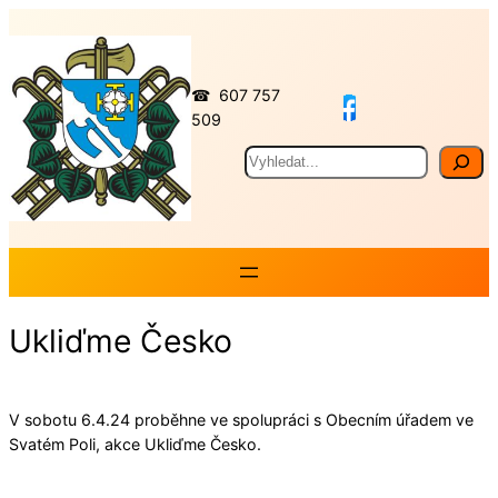
Přeskočit
na
obsah
☎ 607 757
509
Hledat
Ukliďme Česko
V sobotu 6.4.24 proběhne ve spolupráci s Obecním úřadem ve
Svatém Poli, akce Ukliďme Česko.