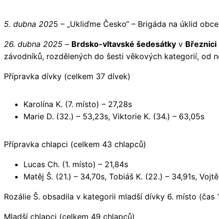
5. dubna 202
5 – „Ukliďme Česko“ – Brigáda na úklid obce 
26. dubna 2025
–
Brdsko-vltavské šedesátky
v
Březnici
závodníků, rozdělených do šesti věkových kategorií, od n
Přípravka dívky (celkem 37 dívek)
Karolína K. (7. místo) – 27,28s
Marie D. (32.) – 53,23s, Viktorie K. (34.) – 63,05s
Přípravka chlapci (celkem 43 chlapců)
Lucas Ch. (1. místo) – 21,84s
Matěj Š. (21.) – 34,70s, Tobiáš K. (22.) – 34,91s, Vojt
Rozálie Š. obsadila v kategorii mladší dívky 6. místo (čas 1
Mladší chlapci (celkem 49 chlapců)