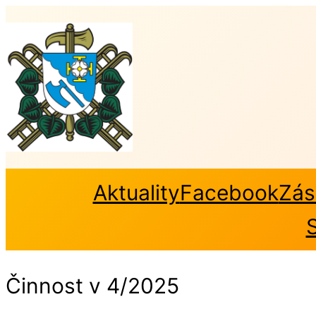
Přeskočit
na
obsah
Aktuality
Facebook
Zás
Činnost v 4/2025