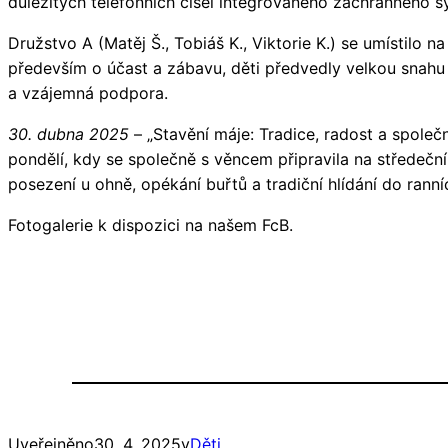
důležitých telefonních čísel integrovaného záchranného s
Družstvo A (Matěj Š., Tobiáš K., Viktorie K.) se umístilo n
především o účast a zábavu, děti předvedly velkou snahu 
a vzájemná podpora.
30. dubna 2025
– „Stavění máje: Tradice, radost a společ
pondělí, kdy se společně s věncem připravila na středečn
posezení u ohně, opékání buřtů a tradiční hlídání do ranní
Fotogalerie k dispozici na našem FcB.
Uveřejněno
30. 4. 2025
v
Děti