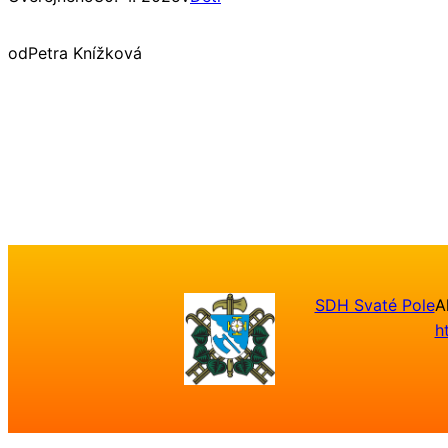
od
Petra Knížková
SDH Svaté Pole
A
h