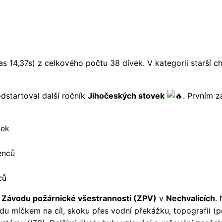
(čas 14,37s) z celkového počtu 38 dívek. V kategorii starší 
dstartoval další ročník
Jihočeských stovek
. Prvním 
nek
enců
ců
y
Závodu požárnické všestrannosti (ZPV)
v
Nechvalicích
.
 hodu míčkem na cíl, skoku přes vodní překážku, topografi