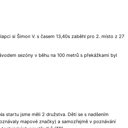
chlapci si Šimon V. s časem 13,40s zaběhl pro 2. místo z 27
závodem sezóny v běhu na 100 metrů s překážkami byl
 Na startu jsme měli 2 družstva. Děti se s nadšením
i (poznávaly mapové značky) a samozřejmě v poznávání