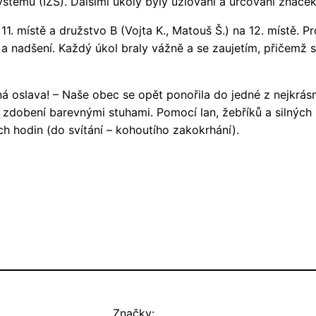
ystému (IZS). Dalšími úkoly byly uzlování a určování znače
a 11. místě a družstvo B (Vojta K., Matouš Š.) na 12. místě. 
a nadšení. Každý úkol braly vážně a se zaujetím, přičemž 
ná oslava! – Naše obec se opět ponořila do jedné z nejkrásně
í zdobení barevnými stuhami. Pomocí lan, žebříků a silných
ch hodin (do svítání – kohoutího zakokrhání).
Značky: