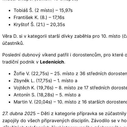
Tobiáš Š. (2 místo) – 15,97s
František K. (8.) – 17,16s
Kryštof Š. (21.) – 20,35s
Věra D. si v kategorii starší dívky zaběhla pro 10. místo 
účastníků.
Poslední dubnový víkend patřil i dorostencům, pro které o
tradiční podnik v
Ledenicích
.
Žofie V. (22,75s) – 25. místo z 36 středních doroste
Zbyněk L. (17,75s) – 1. místo a
Vojtěch K. (19,76s) – 8. místo ze 17 středních dorost
Antonín S. (18,28s) – 5. místo a
Martin V. (20,04s) – 10. místo z 16 starších dorosten
27. dubna 202
5 – Děti z kategorie přípravka se zúčastnil
zapojily do všech připravených disciplín. Závodilo se v