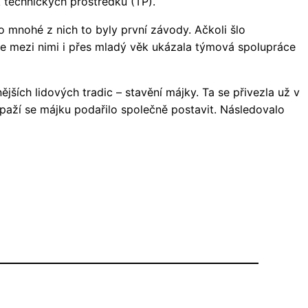
k technických prostředků (TP).
Pro mnohé z nich to byly první závody. Ačkoli šlo
se mezi nimi i přes mladý věk ukázala týmová spolupráce
jších lidových tradic – stavění májky. Ta se přivezla už v
 paží se májku podařilo společně postavit. Následovalo