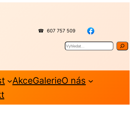
☎ 607 757 509
Hledat
st
Akce
Galerie
O nás
t