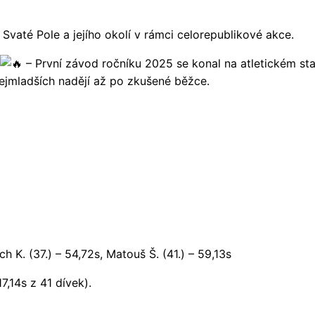
Svaté Pole a jejího okolí v rámci celorepublikové akce.
– První závod ročníku 2025 se konal na atletickém sta
ejmladších nadějí až po zkušené běžce.
ěch K. (37.) – 54,72s, Matouš Š. (41.) – 59,13s
7,14s z 41 dívek).