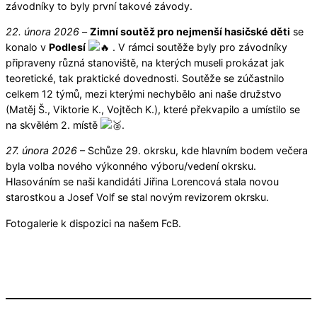
závodníky to byly první takové závody.
22. února 2026
–
Zimní soutěž pro nejmenší hasičské děti
se
konalo v
Podlesí
. V rámci soutěže byly pro závodníky
připraveny různá stanoviště, na kterých museli prokázat jak
teoretické, tak praktické dovednosti. Soutěže se zúčastnilo
celkem 12 týmů, mezi kterými nechybělo ani naše družstvo
(Matěj Š., Viktorie K., Vojtěch K.), které překvapilo a umístilo se
na skvělém 2. místě
.
27. února 2026
– Schůze 29. okrsku, kde hlavním bodem večera
byla volba nového výkonného výboru/vedení okrsku.
Hlasováním se naši kandidáti Jiřina Lorencová stala novou
starostkou a Josef Volf se stal novým revizorem okrsku.
Fotogalerie k dispozici na našem FcB.