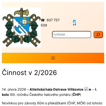
Přeskočit
na
obsah
☎ 607 757
509
Hledat
Činnost v 2/2026
14. únor
a
2026
–
Atletická hala Ostrava-Vítkovice
–
I.
kolo
XIII. ročníku Českého halového poháru (
ČHP
)
Novinkou pro závody 60m s překážkami (ČHP, MČR) od tohoto