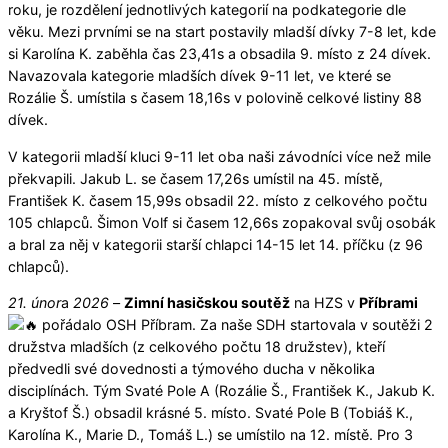
roku, je rozdělení jednotlivých kategorií na podkategorie dle
věku. Mezi prvními se na start postavily mladší dívky 7-8 let, kde
si Karolína K. zaběhla čas 23,41s a obsadila 9. místo z 24 dívek.
Navazovala kategorie mladších dívek 9-11 let, ve které se
Rozálie Š. umístila s časem 18,16s v polovině celkové listiny 88
dívek.
V kategorii mladší kluci 9-11 let oba naši závodníci více než mile
překvapili. Jakub L. se časem 17,26s umístil na 45. místě,
František K. časem 15,99s obsadil 22. místo z celkového počtu
105 chlapců. Šimon Volf si časem 12,66s zopakoval svůj osobák
a bral za něj v kategorii starší chlapci 14-15 let 14. příčku (z 96
chlapců).
21. únor
a
2026
–
Zimní hasičskou soutěž
na HZS v
Příbrami
pořádalo OSH Příbram. Za naše SDH startovala v soutěži 2
družstva mladších (z celkového počtu 18 družstev), kteří
předvedli své dovednosti a týmového ducha v několika
disciplínách. Tým Svaté Pole A (Rozálie Š., František K., Jakub K.
a Kryštof Š.) obsadil krásné 5. místo. Svaté Pole B (Tobiáš K.,
Karolína K., Marie D., Tomáš L.) se umístilo na 12. místě. Pro 3