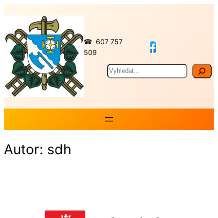
Přeskočit
na
obsah
☎ 607 757
509
Hledat
Autor:
sdh