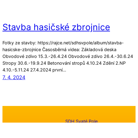
Stavba hasičské zbrojnice
Fotky ze stavby: https://rajce.net/sdhsvpole/album/stavba-
hasicske-zbrojnice Časosběrná videa: Základová deska
Obvodové zdivo 15.3.-26.4.24 Obvodové zdivo 26.4.-30.6.24
Stropy 30.6.-19.9.24 Betonování stropů 4.10.24 Zdění 2.NP
4.10.-5.11.24 27.4.2024 první…
7. 4. 2024
SDH Svaté Pole
Aktuálně probíhá tvorba nového webu. Na archiv původního